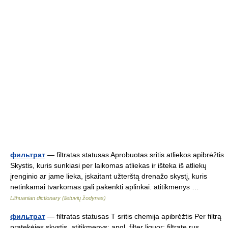
фильтрат
— filtratas statusas Aprobuotas sritis atliekos apibrėžtis
Skystis, kuris sunkiasi per laikomas atliekas ir išteka iš atliekų
įrenginio ar jame lieka, įskaitant užterštą drenažo skystį, kuris
netinkamai tvarkomas gali pakenkti aplinkai. atitikmenys …
Lithuanian dictionary (lietuvių žodynas)
фильтрат
— filtratas statusas T sritis chemija apibrėžtis Per filtrą
pratekėjęs skystis. atitikmenys: angl. filter liquor; filtrate rus.