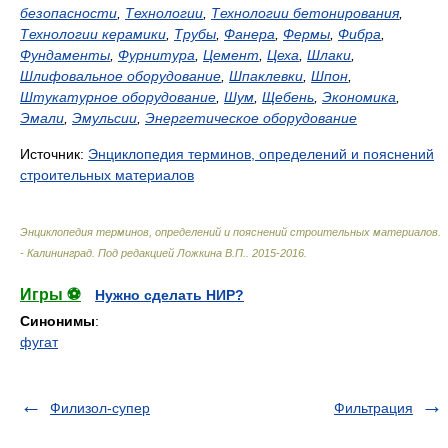
безопасности
,
Технологии
,
Технологии бетонирования
,
Технологии керамики
,
Трубы
,
Фанера
,
Фермы
,
Фибра
,
Фундаменты
,
Фурнитура
,
Цемент
,
Цеха
,
Шлаки
,
Шлифовальное оборудование
,
Шпаклевки
,
Шпон
,
Штукатурное оборудование
,
Шум
,
Щебень
,
Экономика
,
Эмали
,
Эмульсии
,
Энергетическое оборудование
Источник:
Энциклопедия терминов, определений и пояснений
строительных материалов
Энциклопедия терминов, определений и пояснений строительных материалов.
- Калининград
.
Под редакцией Ложкина В.П.
.
2015-2016
.
Игры ⚽
Нужно сделать НИР?
Синонимы
:
фугат
Филизол-супер
Фильтрация