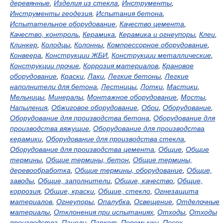
деревянные
,
Изделия из стекла
,
Инструменты
,
Инструменты геодезия
,
Испытания бетона
,
Испытательное оборудование
,
Качество цемента
,
Качество, контроль
,
Керамика
,
Керамика и огнеупоры
,
Клеи
,
Клинкер
,
Колодцы
,
Колонны
,
Компрессорное оборудование
,
Конвеера
,
Конструкции ЖБИ
,
Конструкции металлические
,
Конструкции прочие
,
Коррозия материалов
,
Крановое
оборудование
,
Краски
,
Лаки
,
Легкие бетоны
,
Легкие
наполнители для бетона
,
Лестницы
,
Лотки
,
Мастики
,
Мельницы
,
Минералы
,
Монтажное оборудование
,
Мосты
,
Напыления
,
Обжиговое оборудование
,
Обои
,
Оборудование
,
Оборудование для производства бетона
,
Оборудование для
производства вяжущие
,
Оборудование для производства
керамики
,
Оборудование для производства стекла
,
Оборудование для производства цемента
,
Общие
,
Общие
термины
,
Общие термины, бетон
,
Общие термины,
деревообработка
,
Общие термины, оборудование
,
Общие,
заводы
,
Общие, заполнители
,
Общие, качество
,
Общие,
коррозия
,
Общие, краски
,
Общие, стекло
,
Огнезащита
материалов
,
Огнеупоры
,
Опалубка
,
Освещение
,
Отделочные
материалы
,
Отклонения при испытаниях
,
Отходы
,
Отходы
производства
,
Панели
,
Паркет
,
Перемычки
,
Песок
,