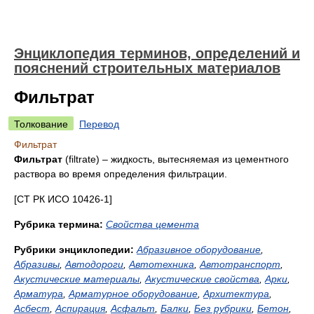
Энциклопедия терминов, определений и
пояснений строительных материалов
Фильтрат
Толкование
Перевод
Фильтрат
Фильтрат
(filtrate) – жидкость, вытесняемая из цементного
раствора во время определения фильтрации.
[СТ РК ИСО 10426-1]
Рубрика термина:
Свойства цемента
Рубрики энциклопедии:
Абразивное оборудование
,
Абразивы
,
Автодороги
,
Автотехника
,
Автотранспорт
,
Акустические материалы
,
Акустические свойства
,
Арки
,
Арматура
,
Арматурное оборудование
,
Архитектура
,
Асбест
,
Аспирация
,
Асфальт
,
Балки
,
Без рубрики
,
Бетон
,