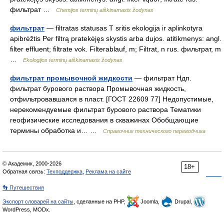
фильтрат …
Chemijos terminų aiškinamasis žodynas
фильтрат
— filtratas statusas T sritis ekologija ir aplinkotyra
apibrėžtis Per filtrą pratekėjęs skystis arba dujos. atitikmenys: angl.
filter effluent; filtrate vok. Filterablauf, m; Filtrat, n rus. фильтрат, m
…
Ekologijos terminų aiškinamasis žodynas
фильтрат промывочной жидкости
— фильтрат Ндп.
фильтрат бурового раствора Промывочная жидкость,
отфильтровавшаяся в пласт. [ГОСТ 22609 77] Недопустимые,
нерекомендуемые фильтрат бурового раствора Тематики
геофизические исследования в скважинах Обобщающие
термины обработка и… …
Справочник технического переводчика
© Академик, 2000-2026
18+
Обратная связь:
Техподдержка
,
Реклама на сайте
👣 Путешествия
Экспорт словарей на сайты
, сделанные на PHP,
Joomla,
Drupal,
WordPress, MODx.