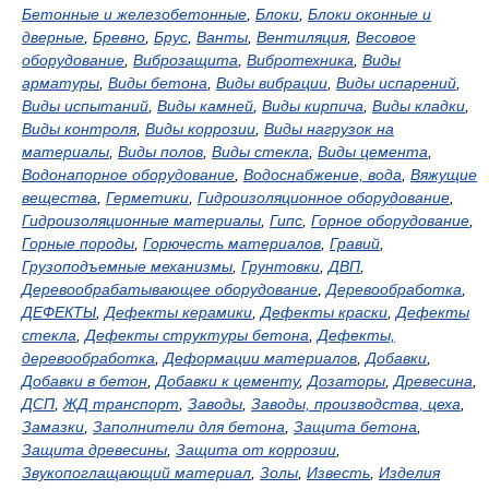
Бетонные и железобетонные
,
Блоки
,
Блоки оконные и
дверные
,
Бревно
,
Брус
,
Ванты
,
Вентиляция
,
Весовое
оборудование
,
Виброзащита
,
Вибротехника
,
Виды
арматуры
,
Виды бетона
,
Виды вибрации
,
Виды испарений
,
Виды испытаний
,
Виды камней
,
Виды кирпича
,
Виды кладки
,
Виды контроля
,
Виды коррозии
,
Виды нагрузок на
материалы
,
Виды полов
,
Виды стекла
,
Виды цемента
,
Водонапорное оборудование
,
Водоснабжение, вода
,
Вяжущие
вещества
,
Герметики
,
Гидроизоляционное оборудование
,
Гидроизоляционные материалы
,
Гипс
,
Горное оборудование
,
Горные породы
,
Горючесть материалов
,
Гравий
,
Грузоподъемные механизмы
,
Грунтовки
,
ДВП
,
Деревообрабатывающее оборудование
,
Деревообработка
,
ДЕФЕКТЫ
,
Дефекты керамики
,
Дефекты краски
,
Дефекты
стекла
,
Дефекты структуры бетона
,
Дефекты,
деревообработка
,
Деформации материалов
,
Добавки
,
Добавки в бетон
,
Добавки к цементу
,
Дозаторы
,
Древесина
,
ДСП
,
ЖД транспорт
,
Заводы
,
Заводы, производства, цеха
,
Замазки
,
Заполнители для бетона
,
Защита бетона
,
Защита древесины
,
Защита от коррозии
,
Звукопоглащающий материал
,
Золы
,
Известь
,
Изделия